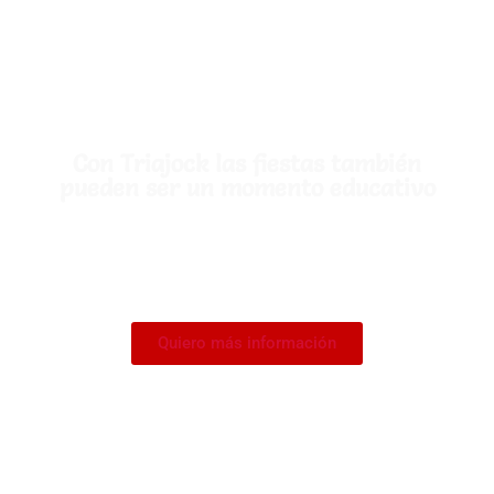
Con Triajock las fiestas también
pueden ser un momento educativo
Quiero más información