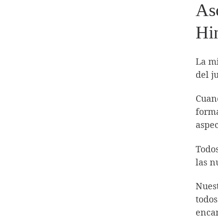
As
Hi
La mi
del j
Cuand
forma
aspec
Todos
las n
Nuest
todos
encam