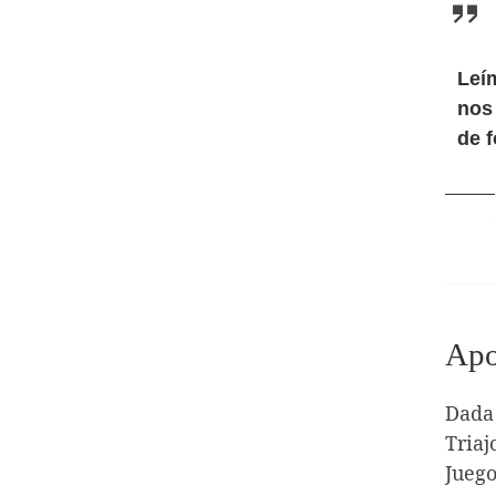
Leí
nos
de 
Apo
Dada 
Triaj
Juego