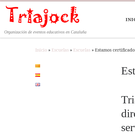
Saltar al contenido
INI
Organización de eventos educativos en Cataluña
Inicio
»
Escuelas
»
Escuelas
»
Estamos certificado
Est
Tr
dir
ser