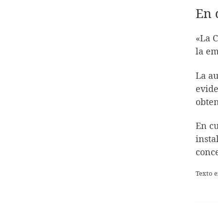
En 
«La C
la em
La au
evide
obten
En cu
insta
conc
Texto e