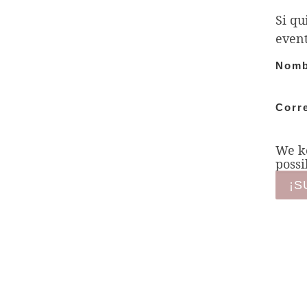
Si qu
event
Nomb
Corr
We ke
possi