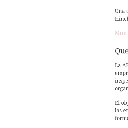
Una d
Hinc
Mira 
Que
La AE
empre
inspe
organ
El ob
las e
forma